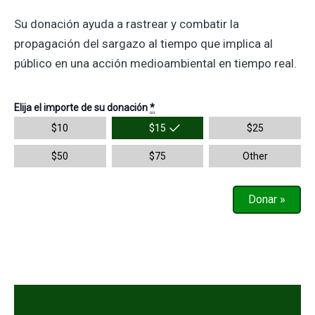
Su donación ayuda a rastrear y combatir la
propagación del sargazo al tiempo que implica al
público en una acción medioambiental en tiempo real.
Elija el importe de su donación
*
$
10
$
15
$
25
$
50
$
75
Other
Donar
»
Descripción